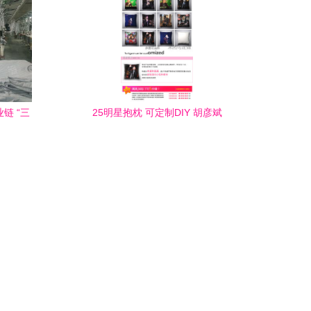
链 “三
25明星抱枕 可定制DIY 胡彦斌
道