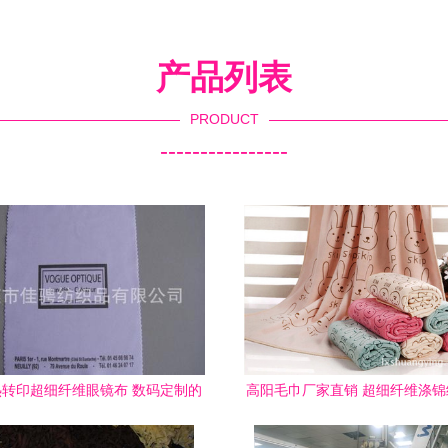
产品列表
PRODUCT
----------------
转印超细纤维眼镜布 数码定制的
高阳毛巾厂家直销 超细纤维涤
品质之选
加密毛巾的品质之选