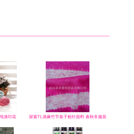
锦纯涤印花
探索TL涤麻竹节条子粗针面料 春秋冬服装
面料的创新与批发优势