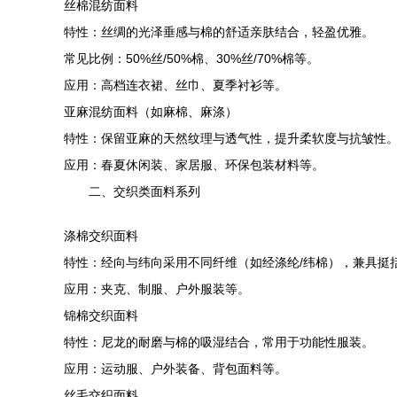
丝棉混纺面料
特性：丝绸的光泽垂感与棉的舒适亲肤结合，轻盈优雅。
常见比例：50%丝/50%棉、30%丝/70%棉等。
应用：高档连衣裙、丝巾、夏季衬衫等。
亚麻混纺面料（如麻棉、麻涤）
特性：保留亚麻的天然纹理与透气性，提升柔软度与抗皱性
应用：春夏休闲装、家居服、环保包装材料等。
二、交织类面料系列
涤棉交织面料
特性：经向与纬向采用不同纤维（如经涤纶/纬棉），兼具挺
应用：夹克、制服、户外服装等。
锦棉交织面料
特性：尼龙的耐磨与棉的吸湿结合，常用于功能性服装。
应用：运动服、户外装备、背包面料等。
丝毛交织面料