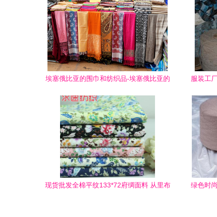
埃塞俄比亚的围巾和纺织品-埃塞俄比亚的
服装工厂
围巾和纺织品素材-埃塞俄
现货批发全棉平纹133*72府绸面料 从里布
绿色时尚
到服装面料的百变小碎花