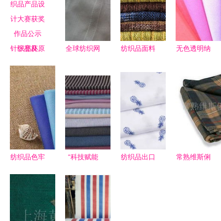
张謇杯
全球纺织网
纺织品面料
无色透明纳
·2021中国
荣膺2008
抗菌防霉检
米银纺织品
国际家用纺
年中国纺织
测标准与检
抗菌剂
织品产品设
品博览会组
测内容详解
Silvadur
计大赛获奖
织奖，助力
聚焦针织品
ET 纺织科
作品公示
针织品原料
及原料批发
技的新篇章
针织品及原
批发新辉煌
料批发的创
纺织品色牢
“科技赋能
纺织品出口
常熟维斯俐
新与前瞻
度与染整生
商成杰教授
不易，中国
纺织品 精
产工艺 针
带你走进神
元素能否打
选其他毯子
织品及原料
奇的功能性
动海外市
系列，打造
批发中的关
纺织品世
场？
舒适生活