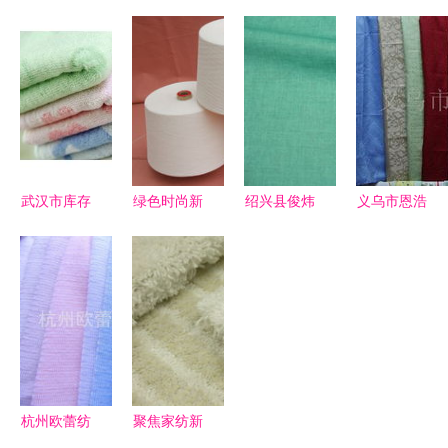
全工艺斜纹
鼎顺宏纺织
章 功能性
纺织品 品
涤棉珠帆斜
品商行 针
纺织品后整
质与创新的
磨“水蜜
织品及原料
理的六大核
纺织之路
桃”面料
批发领域的
心技术解析
——东莞市
专业力量
彬峰纺织品
详解
武汉市库存
绿色时尚新
绍兴县俊炜
义乌市恩浩
毛巾纺织品
浪潮 有机
纺织品 针
日用品厂厨
批发市场
纺织品市场
织品及原料
房用纺织品
供应、厂家
的巨大潜力
批发的专业
产品清单
与采购指南
与未来展望
力量
杭州欧蕾纺
聚焦家纺新