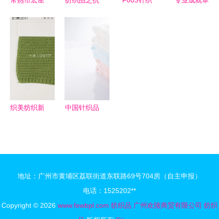
常熟市宏星
纺织品之抗
F003针织
专业成就卓
针纺织品
起毛起球测
汗布 弹力
越 宁波新
针织面料精
试概述 针
圆点印花引
润纺织品，
品荟萃，引
织品及原料
领潮流，荧
为您供应更
领纺织时尚
批发商必读
光色系点亮
专业的超细
潮流
指南
时尚
纤维毛巾
织美纺织新
中国针织品
品推荐 匠
及原料技术
心针织品与
标准与法规
优质原料，
体系概述
打造卓越批
地址：广州市黄埔区荔联街道东联路69号704房（自主申报）
发体验
电话：1525202**
Copyright © 2026
www.fewbpl.com
纺织品
广州欢陵商贸有限公司
纺织