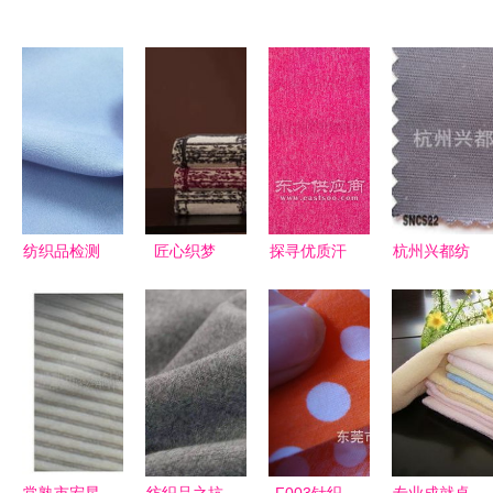
纺织品检测
匠心织梦
探寻优质汗
杭州兴都纺
报告 常测
2018“张謇
布之源 无
织品 混纺
项目与核心
杯”家纺设
锡尚沃纺织
与交织类面
标准解析
计大赛获奖
品与重庆汗
料产品全览
作品深度赏
布厂家图片
析（下篇）
解析